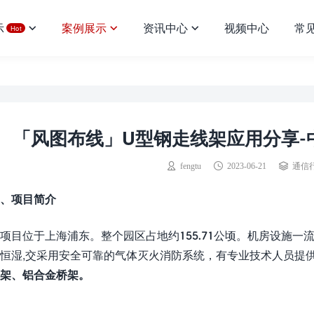
示
案例展示
资讯中心
视频中心
常
Hot
「风图布线」U型钢走线架应用分享-
fengtu
2023-06-21
通信
、项目简介
项目位于上海浦东。整个园区占地约155.71公顷。机房设施一
恒湿,交采用安全可靠的气体灭火消防系统，有专业技术人员提供
架、铝合金桥架。