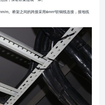
m/m。桥架之间的跨接采用6mm²软铜线连接，接地线