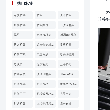
热门标签
桥
电缆桥架
桥架
镀锌桥架
连接好
网格桥架
桥架案例
不锈钢桥架
凤图
铝合金桥架
U型钢走线架
防火桥架
铝合金走线架
喷塑桥架
桥架厂家
凤图布线
热浸锌桥架
走线架
光伏桥架
上海桥架
桥架安装
玻璃钢桥架
304不锈钢桥架
桥架品牌
桥架价格
镀锌网格桥架
桥架工厂
热浸锌网格桥架
抗震支架
彩钢桥架
上海电缆桥架
综合布线