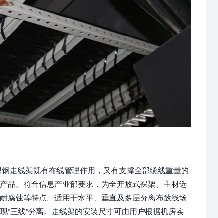
型钢走线架既有布线管理作用，又有支撑全部缆线重量的
设产品。符合信息产业部要求，为全开放式裸架。主材选
，耐腐蚀等特点。适用于水平、垂直及多层分离布放线场
现“三线”分离。走线架的安装尺寸可由用户根据机房实