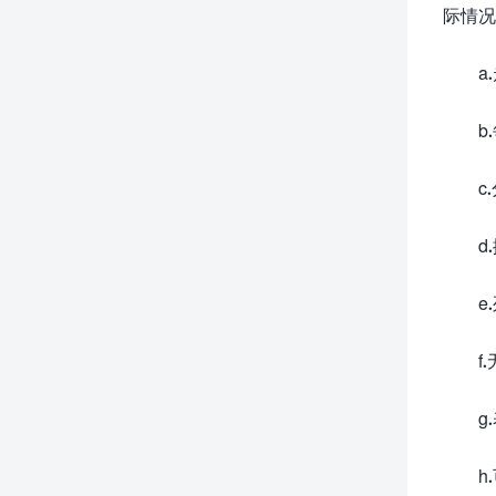
际情况
a
b
c
d
e
f
g
h