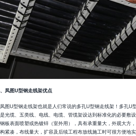
、凤图U型钢走线架优点
凤图U型钢走线架也就是人们常说的多孔U型钢走线架！多孔U
是光缆、五类线、电线、电缆、管缆架设达到标准化的必要敷
钢板表面喷塑或热镀锌（室外用），具有承重量大，外观大方
构紧凑，布线量大，扩容及后续工程布放线施工时可很方便地实