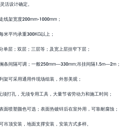
灵活设计确定。
.走线架宽度200mm-1000mm；
.每米平均承重300KG以上；
.分单层；双层；三层等；及宽上层挂窄下层；
.搁条间隔可调；一般250mm—330mm;吊挂间隔1.5m—2m；
.列架可采用通用件现场组装，外形美观；
.无须打孔，无须专用工具，大量节省劳动力和施工时间；
.表面喷塑颜色可选；表面热镀锌后在室外用，可靠耐腐蚀；
.可吊顶安装，地面支撑安装，安装方式多样。