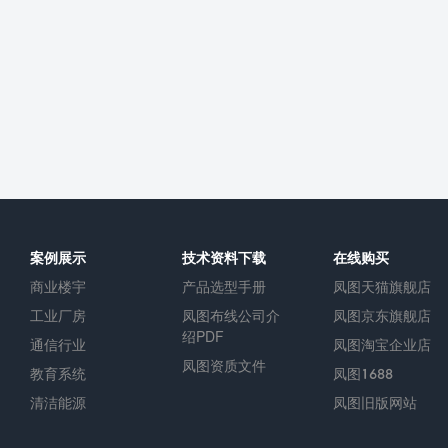
案例展示
技术资料下载
在线购买
商业楼宇
产品选型手册
凤图天猫旗舰店
工业厂房
凤图布线公司介
凤图京东旗舰店
绍PDF
通信行业
凤图淘宝企业店
凤图资质文件
教育系统
凤图1688
清洁能源
凤图旧版网站